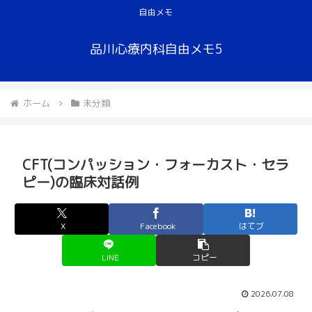
自由メモ
品川心療内科自由メモ5
ホーム
未分類
CFT(コンパッション・フォーカスト・セラ
ピー)の臨床対話例
X
Facebook
はてブ
LINE
コピー
2026.07.08