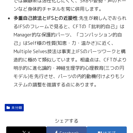
では鎮静系は活性化しにくく、SRBや姿勢・声のトー
ンなど身体的チャネルを常に併用します。
多重自己技法とIFSとの近接性
:先生が親しんでおられ
るIFSのフレームで見ると、CFTの「批判的自己」は
Manager的な保護的パーツ、「コンパッション的自
己」はSelf様の性質(知恵・力・温かさ)に近く、
Multiple Selves技法は事実上IFSのパーツワークと構
造的に極めて類似しています。相違点は、CFTがより
明示的に進化論的・神経生理学的心理教育(三つの円
モデル)を先行させ、パーツの内的動機付けよりもシ
ステムの調整を強調する点にあります。
未分類
シェアする